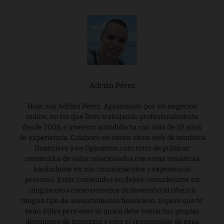
b
r
dI
st
o
n
o
k
Adrián Pérez
Hola, soy Adrián Pérez. Apasionado por los negocios
online, en los que llevo trabajando profesionalmente
desde 2008, e inversor autodidacta con más de 10 años
de experiencia. Colaboro en varios sitios web de temática
financiera y en Opinatron.com trato de publicar
contenidos de valor relacionados con estas temáticas
basándome en mis conocimientos y experiencia
personal. Estos contenidos no deben considerarse en
ningún caso como consejos de inversión ni ofrezco
ningún tipo de asesoramiento financiero. Espero que te
sean útiles pero eres tú quién debe tomar tus propias
decisiones de inversión y eres el responsable de esas