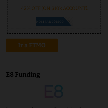
42% OFF (ON $10k ACCOUNT):
NO CODE NEEDED
MOSTRAR CÓDIGO
Ir a FTMO
E8 Funding