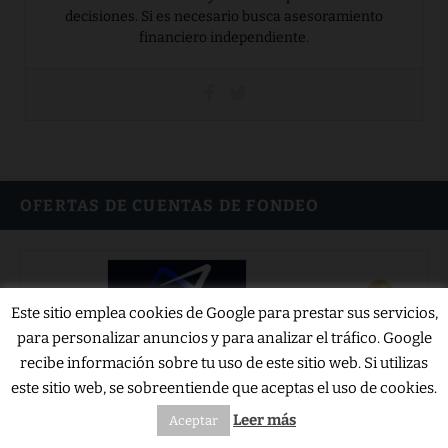
decisiones. Si es necesario busca asesoramiento
financiero independiente.
OFERTAS DE CUENTAS DE FONDEO
Este sitio emplea cookies de Google para prestar sus servicios,
para personalizar anuncios y para analizar el tráfico. Google
Hasta el 90% de Descuento en Apex Trader
recibe información sobre tu uso de este sitio web. Si utilizas
Funding
este sitio web, se sobreentiende que aceptas el uso de cookies.
Ver oferta
Leer más
Aceptar