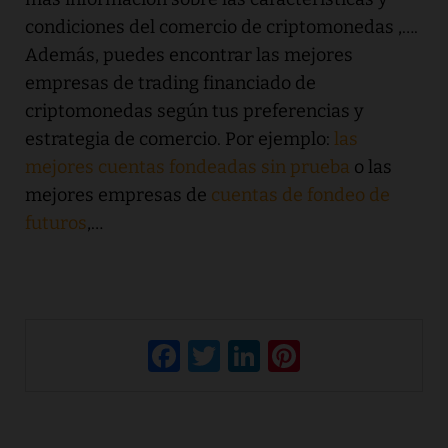
condiciones del comercio de criptomonedas ,….
Además, puedes encontrar las mejores
empresas de trading financiado de
criptomonedas según tus preferencias y
estrategia de comercio. Por ejemplo:
las
mejores cuentas fondeadas sin prueba
o las
mejores empresas de
cuentas de fondeo de
futuros
,…
F
T
Li
Pi
a
w
n
nt
c
it
k
er
e
te
e
e