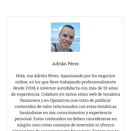
c
it
k
er
e
te
e
e
b
r
dI
st
o
n
o
k
Adrián Pérez
Hola, soy Adrián Pérez. Apasionado por los negocios
online, en los que llevo trabajando profesionalmente
desde 2008, e inversor autodidacta con más de 10 años
de experiencia. Colaboro en varios sitios web de temática
financiera y en Opinatron.com trato de publicar
contenidos de valor relacionados con estas temáticas
basándome en mis conocimientos y experiencia
personal. Estos contenidos no deben considerarse en
ningún caso como consejos de inversión ni ofrezco