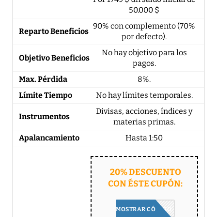
50.000 $
90% con complemento (70%
por defecto).
No hay objetivo para los
pagos.
8%.
No hay límites temporales.
Divisas, acciones, índices y
materias primas.
Hasta 1:50
20% DESCUENTO
CON ÉSTE CUPÓN:
HOT20
MOSTRAR CÓDIGO